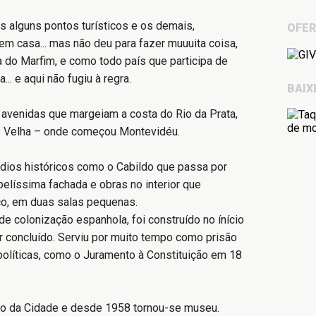
 alguns pontos turísticos e os demais,
OFE
em casa... mas não deu para fazer muuuita coisa,
 do Marfim, e como todo país que participa de
. e aqui não fugiu à regra.
BAIX
 avenidas que margeiam a costa do Rio da Prata,
ade Velha – onde começou Montevidéu.
dios históricos como o Cabildo que passa por
elíssima fachada e obras no interior que
co, em duas salas pequenas.
e colonização espanhola, foi construído no ínício
r concluído. Serviu por muito tempo como prisão
políticas, como o Juramento à Constituição em 18
no da Cidade e desde 1958 tornou-se museu.