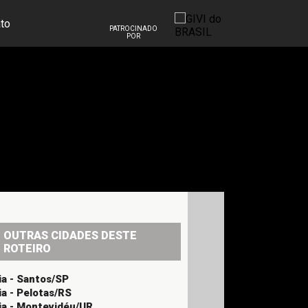
to
PATROCINADO
POR
OUTRAS CIDADES DESTE
ROTEIRO
ia - Santos/SP
ia - Pelotas/RS
ia - Montevidéu/UR