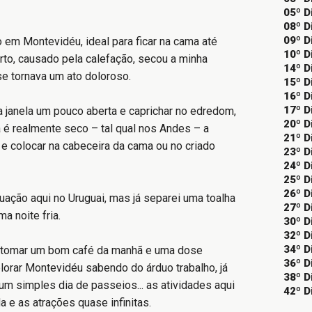
05º D
08º D
09º D
em Montevidéu, ideal para ficar na cama até
10º D
rto, causado pela calefação, secou a minha
14º D
 se tornava um ato doloroso.
15º D
16º D
17º D
 janela um pouco aberta e caprichar no edredom,
20º D
ma é realmente seco – tal qual nos Andes – a
21º D
 e colocar na cabeceira da cama ou no criado
23º D
24º D
25º D
26º D
uação aqui no Uruguai, mas já separei uma toalha
27º D
a noite fria.
30º D
32º D
34º D
, tomar um bom café da manhã e uma dose
36º D
plorar Montevidéu sabendo do árduo trabalho, já
38º D
m simples dia de passeios... as atividades aqui
42º D
a e as atrações quase infinitas.