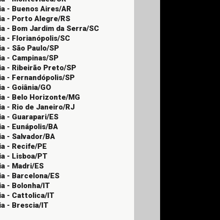
ia - Buenos Aires/AR
ia - Porto Alegre/RS
ia - Bom Jardim da Serra/SC
ia - Florianópolis/SC
ia - São Paulo/SP
ia - Campinas/SP
ia - Ribeirão Preto/SP
ia - Fernandópolis/SP
ia - Goiânia/GO
ia - Belo Horizonte/MG
ia - Rio de Janeiro/RJ
ia - Guarapari/ES
ia - Eunápolis/BA
ia - Salvador/BA
ia - Recife/PE
ia - Lisboa/PT
ia - Madri/ES
ia - Barcelona/ES
ia - Bolonha/IT
ia - Cattolica/IT
ia - Brescia/IT