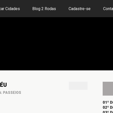
car Cidades
Blog 2 Rodas
Cadastre-se
Conta
DÉU
A: PASSEIOS
01º D
02º D
03º D