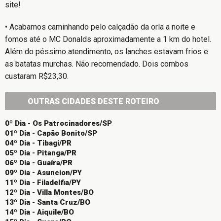
site!
• Acabamos caminhando pelo calçadão da orla a noite e
fomos até o MC Donalds aproximadamente a 1 km do hotel.
Além do péssimo atendimento, os lanches estavam frios e
as batatas murchas. Não recomendado. Dois combos
custaram R$23,30.
OUTRAS CIDADES DESTE ROTEIRO
0º Dia - Os Patrocinadores/SP
01º Dia - Capão Bonito/SP
04º Dia - Tibagi/PR
05º Dia - Pitanga/PR
06º Dia - Guaíra/PR
09º Dia - Asuncion/PY
11º Dia - Filadelfia/PY
12º Dia - Villa Montes/BO
13º Dia - Santa Cruz/BO
14º Dia - Aiquile/BO