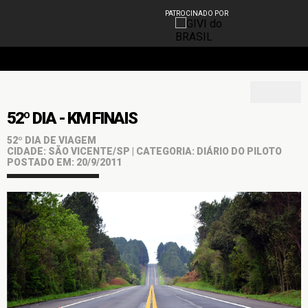
PATROCINADO POR
52º DIA - KM FINAIS
52º DIA DE VIAGEM
CIDADE: SÃO VICENTE/SP | CATEGORIA: DIÁRIO DO PILOTO
POSTADO EM: 20/9/2011