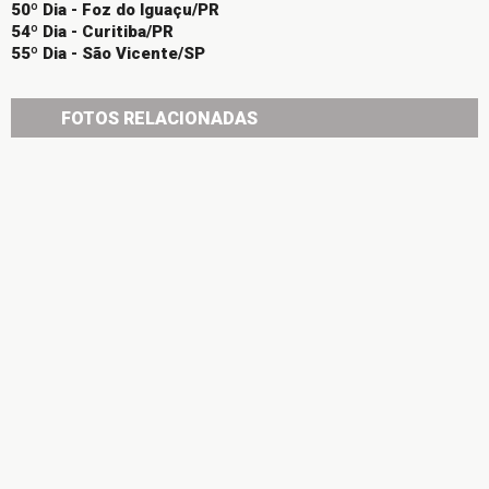
50º Dia - Foz do Iguaçu/PR
54º Dia - Curitiba/PR
55º Dia - São Vicente/SP
FOTOS RELACIONADAS